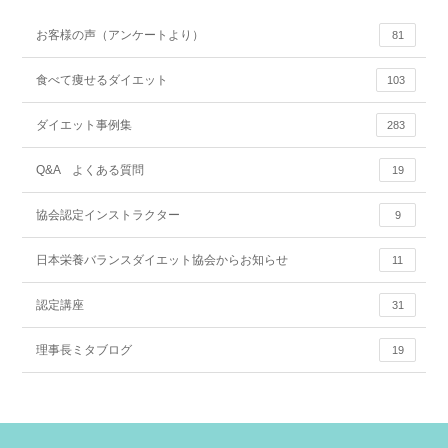
お客様の声（アンケートより）
81
食べて痩せるダイエット
103
ダイエット事例集
283
Q&A よくある質問
19
協会認定インストラクター
9
日本栄養バランスダイエット協会からお知らせ
11
認定講座
31
理事長ミタブログ
19