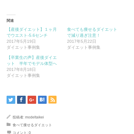
ク
有
し
す
て
る
Twitter
に
で
は
関連
共
ク
有
リ
(新
ッ
【産後ダイエット】１ヶ月
食べても痩せるダイエット
し
ク
でウエスト-5.6センチ
い
し
で減り過ぎ注意！
ウ
て
2017年5月19日
2017年5月22日
ィ
く
ン
だ
ダイエット事例集
ダイエット事例集
ド
さ
ウ
い
で
(新
【卒業生の声】産後ダイエ
開
し
ット 半年でモデル体型へ
き
い
ま
ウ
2017年8月18日
す)
ィ
ン
ダイエット事例集
ド
ウ
で
開
き
ま
す)
投稿者:
modeltaikei
食べて痩せるダイエット
コメント:
0