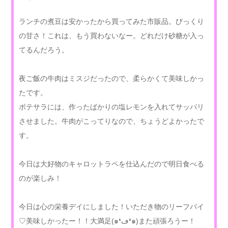
ランチの煮豆は安かったから買ってみた市販品。びっくり
の甘さ！これは、もう買わないなー。どれだけ砂糖が入っ
てるんだろう。
夜ご飯の牛肉はミスジだったので、柔らかくて美味しかっ
たです。
ポテサラには、作ったばかりの塩レモンを入れてサッパリ
させました。牛肉がこってりなので、ちょうどよかったで
す。
今日は大好物のキャロットラペを仕込んだので明日食べる
のが楽しみ！
今日は心の栄養デイにしました！いただき物のリーフパイ
♡美味しかったー！！大満足(๑❛ڡ❛๑)また頑張ろうー！