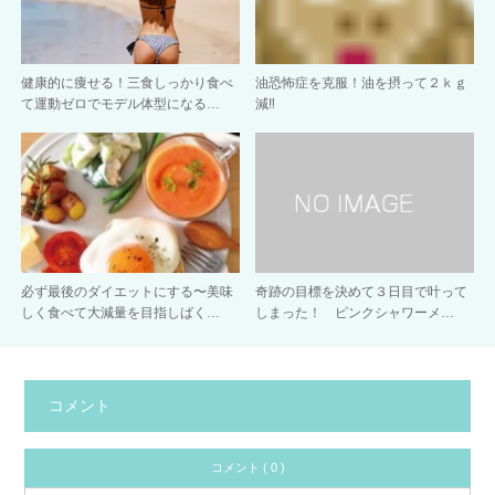
健康的に痩せる！三食しっかり食べ
油恐怖症を克服！油を摂って２ｋｇ
て運動ゼロでモデル体型になる…
減‼︎
必ず最後のダイエットにする〜美味
奇跡の目標を決めて３日目で叶って
しく食べて大減量を目指しばく…
しまった！ ピンクシャワーメ…
コメント
コメント ( 0 )