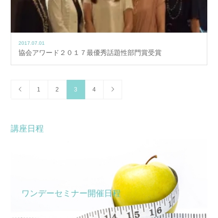
2017.07.01
協会アワード２０１７最優秀話題性部門賞受賞
1
2
3
4
講座日程
ワンデーセミナー開催日程