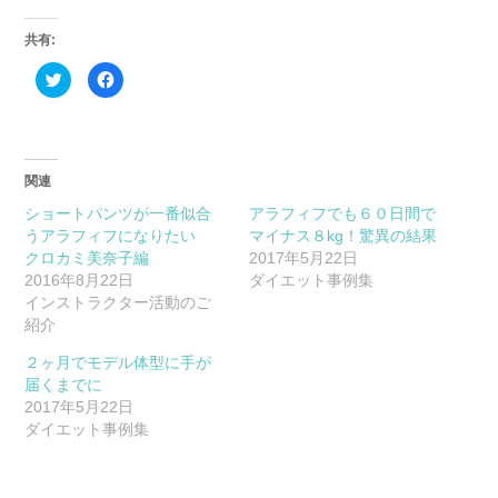
共有:
ク
Facebook
リ
で
ッ
共
ク
有
し
す
て
る
Twitter
に
で
は
関連
共
ク
有
リ
(新
ッ
ショートパンツが一番似合
アラフィフでも６０日間で
し
ク
うアラフィフになりたい
い
し
マイナス８kg！驚異の結果
ウ
て
クロカミ美奈子編
2017年5月22日
ィ
く
ン
だ
2016年8月22日
ダイエット事例集
ド
さ
インストラクター活動のご
ウ
い
で
(新
紹介
開
し
き
い
ま
ウ
２ヶ月でモデル体型に手が
す)
ィ
ン
届くまでに
ド
2017年5月22日
ウ
で
ダイエット事例集
開
き
ま
す)