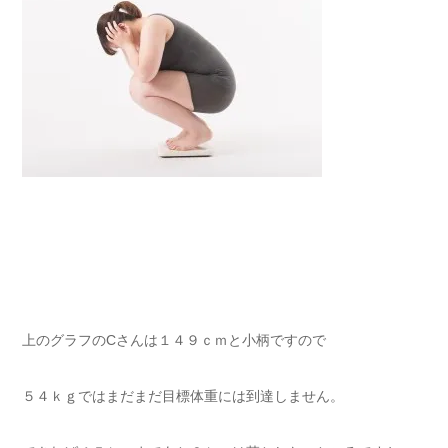
上のグラフのCさんは１４９ｃｍと小柄ですので
５４ｋｇではまだまだ目標体重には到達しません。