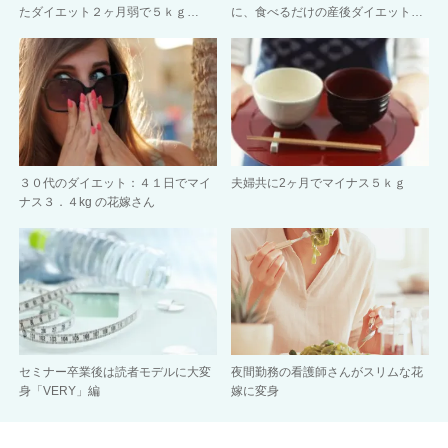
たダイエット２ヶ月弱で５ｋｇ…
に、食べるだけの産後ダイエット…
３０代のダイエット：４１日でマイ
夫婦共に2ヶ月でマイナス５ｋｇ
ナス３．４kg の花嫁さん
セミナー卒業後は読者モデルに大変
夜間勤務の看護師さんがスリムな花
身「VERY」編
嫁に変身