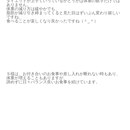
ダイエットが上手くいっているかどうかは体重の数字だけでは
ありません。
体重の減り方は緩やかでも、
脂肪が減り引き締まってくると見た目はずいぶん変わり嬉しい
ですね。
食べることが楽しくなり良かったですね（＾_＾）
Ｓ様は、お付き合いのお食事や差し入れが断れない時もあり、
体重が増えることもありますが、
諦めずに日々バランス良いお食事を続けています。