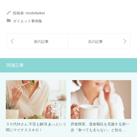
投稿者:
modeltaikei
ダイエット事例集
関連記事
３０代Ｍさん 不安も解消 あっという
摂食障害、過食嘔吐を克服する第一
間にマイナス３キロ！
歩「食べても太らない」と知る…