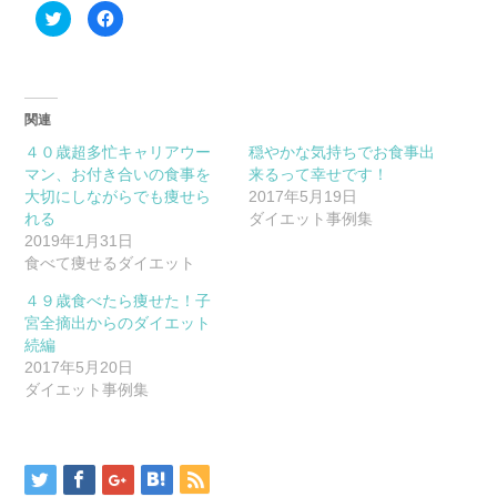
ク
Facebook
リ
で
ッ
共
ク
有
し
す
て
る
Twitter
に
で
は
関連
共
ク
有
リ
(新
ッ
４０歳超多忙キャリアウー
穏やかな気持ちでお食事出
し
ク
マン、お付き合いの食事を
い
し
来るって幸せです！
ウ
て
大切にしながらでも痩せら
2017年5月19日
ィ
く
ン
だ
れる
ダイエット事例集
ド
さ
2019年1月31日
ウ
い
で
(新
食べて痩せるダイエット
開
し
き
い
ま
ウ
４９歳食べたら痩せた！子
す)
ィ
ン
宮全摘出からのダイエット
ド
続編
ウ
で
2017年5月20日
開
き
ダイエット事例集
ま
す)