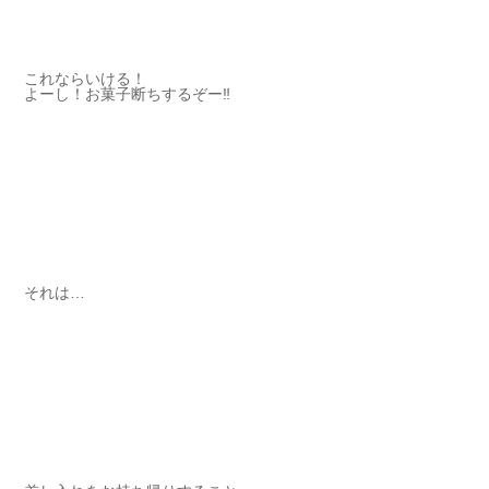
これならいける！
よーし！お菓子断ちするぞー‼︎
それは…