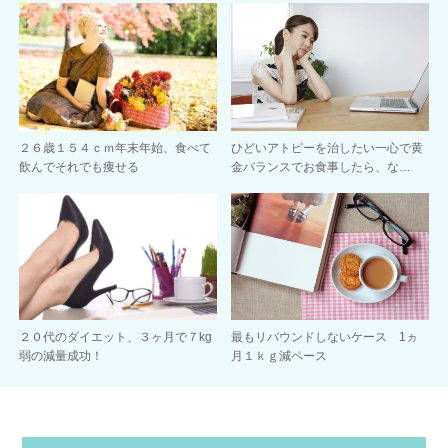
２６歳１５４ｃｍ年末年始、食べて
ひどいアトピーを治したい一心で黄
飲んでそれでも痩せる
金バランスでお食事したら、な…
２０代のダイエット、３ヶ月で７kg
最もリバウンドしないケース 1ヵ
弱の減量成功！
月１ｋｇ減ペース