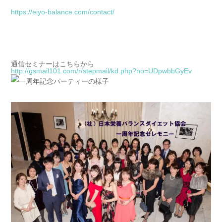
https://eiyo-balance.com/
contact/
通信セミナーはこちらから
http://gsmail101.com/r/
stepmail/kd.php?no=UDpwbbGyEv