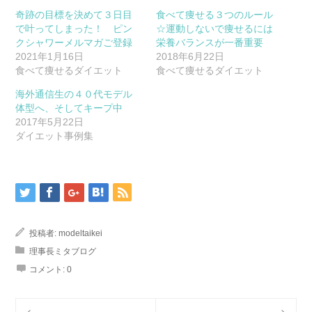
有
リ
(新
ッ
奇跡の目標を決めて３日目
食べて痩せる３つのルール
し
ク
で叶ってしまった！ ピン
い
し
☆運動しないで痩せるには
ウ
て
クシャワーメルマガご登録
栄養バランスが一番重要
ィ
く
ン
だ
2021年1月16日
2018年6月22日
ド
さ
食べて痩せるダイエット
ウ
い
食べて痩せるダイエット
で
(新
開
し
海外通信生の４０代モデル
き
い
ま
ウ
体型へ、そしてキープ中
す)
ィ
ン
2017年5月22日
ド
ダイエット事例集
ウ
で
開
き
ま
す)
投稿者:
modeltaikei
理事長ミタブログ
コメント:
0