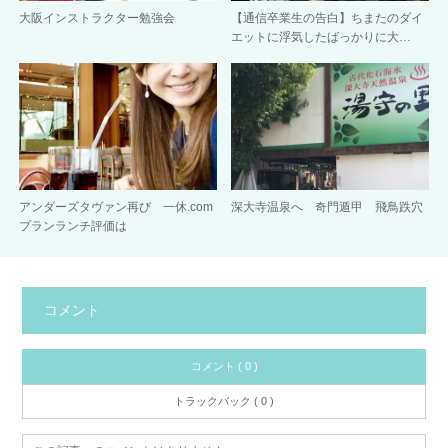
大阪インストラクター勉強会
【通信卒業生の告白】ちまたのダイ
エットに浮気したばっかりに大…
アンダーズタヴァン再び 一休.com
深大寺温泉へ 奇門遁甲 飛鳥跌穴
プランランチ評価は
コメント
コメント ( 0 )
トラックバック ( 0 )