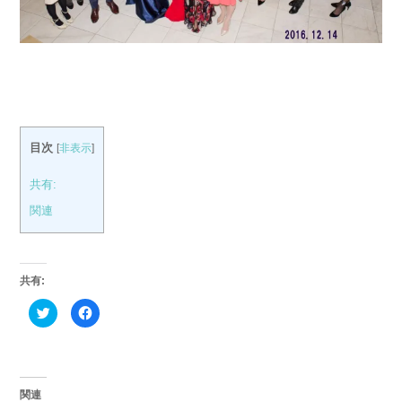
目次
[
非表示
]
共有:
関連
共有:
ク
Facebook
リ
で
ッ
共
ク
有
し
す
て
る
Twitter
に
で
は
関連
共
ク