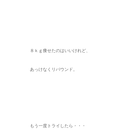
８ｋｇ痩せたのはいいけれど、
あっけなくリバウンド。
もう一度トライしたら・・・